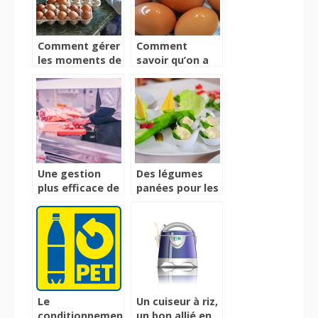
Comment gérer
Comment
les moments de
savoir qu’on a
cuisine en
des œufs frais?
famille?
Une gestion
Des légumes
plus efficace de
panées pour les
votre boucherie
tous petits
avec un logiciel
de caisse
Le
Un cuiseur à riz,
conditionnement
un bon allié en