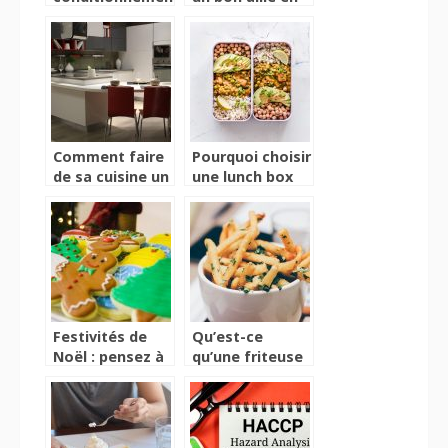
parfait pour vos
cuisine
jus pressé à
commercialiser
Comment faire
Pourquoi choisir
de sa cuisine un
une lunch box
espace design
en verre ?
et élégant ?
Festivités de
Qu’est-ce
Noël : pensez à
qu’une friteuse
des recettes
sans huile ?
originales !
Quels sont ses
avantages ?