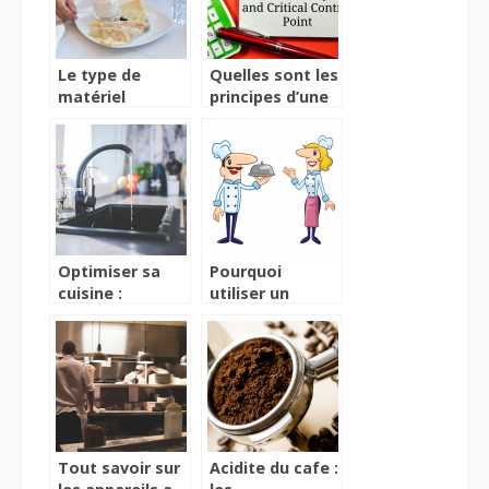
Le type de
Quelles sont les
matériel
principes d’une
nécessaire pour
formation
ouvrir une
HACCP
crêperie
Optimiser sa
Pourquoi
cuisine :
utiliser un
Quelques idees
Thermomix
pratiques pour
pour votre
gagner de
recette ?
l’espace
Tout savoir sur
Acidite du cafe :