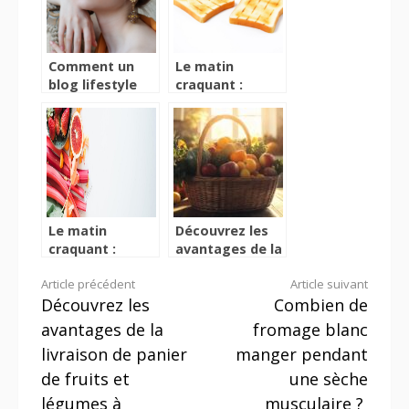
Comment un
Le matin
blog lifestyle
craquant :
peut
faites le plein
transformer
d’energie avec
votre vie et
les biscottes au
vous aider a
ble
realiser vos
reves
Le matin
Découvrez les
craquant :
avantages de la
faites le plein
livraison de
Lire
Article précédent
Article suivant
d’energie avec
panier de fruits
Découvrez les
Combien de
les biscottes au
et légumes à
la
ble
Montpellier
avantages de la
fromage blanc
suite
livraison de panier
manger pendant
de fruits et
une sèche
légumes à
musculaire ?