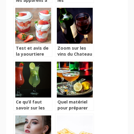
les appareils a
les
raclette :
informations
utilisations,
essentielles
types,
avantages,
choix
Test et avis de
Zoom sur les
la yaourtiere
vins du Chateau
tupperware
Rauzan-Gassies
Ce qu’il faut
Quel matériel
savoir sur les
pour préparer
mojitos
des cocktails ?