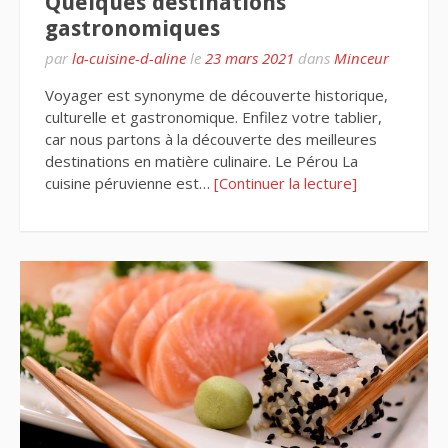
Quelques destinations
gastronomiques
par
la-cuisine-d-aline
le
23 mars 2021
dans
Minceur
Voyager est synonyme de découverte historique,
culturelle et gastronomique. Enfilez votre tablier,
car nous partons à la découverte des meilleures
destinations en matière culinaire. Le Pérou La
cuisine péruvienne est…
[Continuer la lecture]