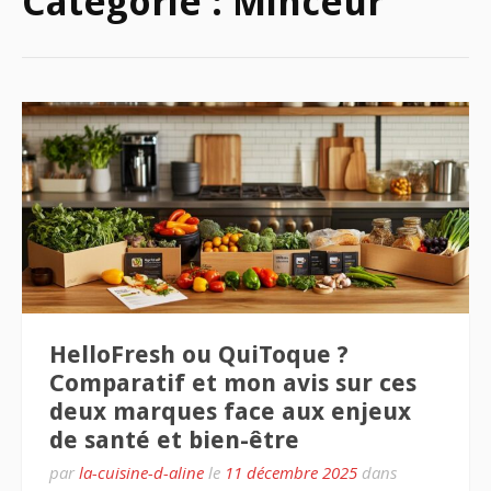
Catégorie :
Minceur
HelloFresh ou QuiToque ?
Comparatif et mon avis sur ces
deux marques face aux enjeux
de santé et bien-être
par
la-cuisine-d-aline
le
11 décembre 2025
dans