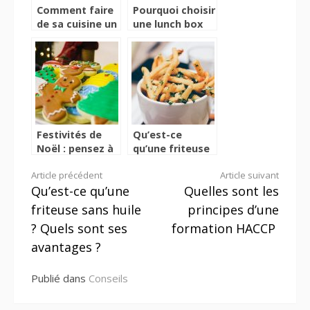
Comment faire
Pourquoi choisir
de sa cuisine un
une lunch box
espace design
en verre ?
et élégant ?
Festivités de
Qu’est-ce
Noël : pensez à
qu’une friteuse
des recettes
sans huile ?
Lire
Article précédent
Article suivant
originales !
Quels sont ses
Qu’est-ce qu’une
Quelles sont les
avantages ?
la
friteuse sans huile
principes d’une
suite
? Quels sont ses
formation HACCP
avantages ?
Publié dans
Conseils