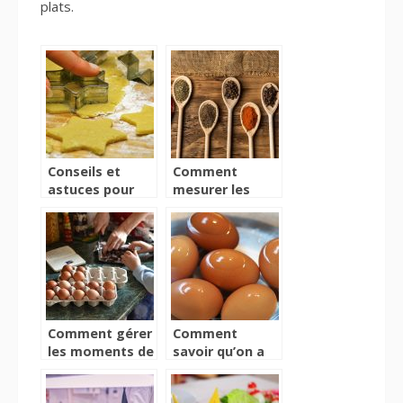
plats.
Conseils et
Comment
astuces pour
mesurer les
pâtisser
ingrédients en
pâtisserie?
Comment gérer
Comment
les moments de
savoir qu’on a
cuisine en
des œufs frais?
famille?