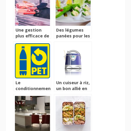
Une gestion
Des légumes
plus efficace de
panées pour les
votre boucherie
tous petits
avec un logiciel
de caisse
Le
Un cuiseur à riz,
conditionnement
un bon allié en
parfait pour vos
cuisine
jus pressé à
commercialiser