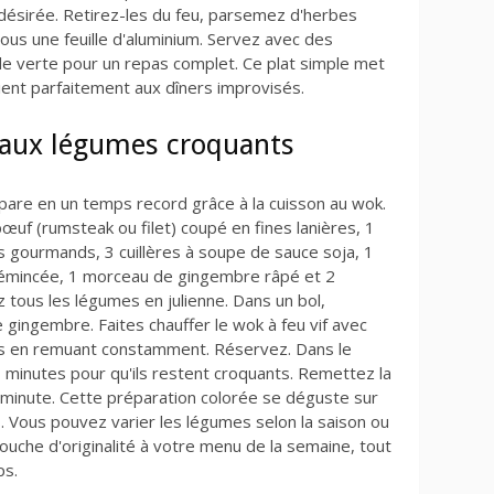
n désirée. Retirez-les du feu, parsemez d'herbes
ous une feuille d'aluminium. Servez avec des
 verte pour un repas complet. Ce plat simple met
vient parfaitement aux dîners improvisés.
aux légumes croquants
épare en un temps record grâce à la cuisson au wok.
f (rumsteak ou filet) coupé en fines lanières, 1
s gourmands, 3 cuillères à soupe de sauce soja, 1
il émincée, 1 morceau de gingembre râpé et 2
z tous les légumes en julienne. Dans un bol,
 le gingembre. Faites chauffer le wok à feu vif avec
utes en remuant constamment. Réservez. Dans le
minutes pour qu'ils restent croquants. Remettez la
 minute. Cette préparation colorée se déguste sur
es. Vous pouvez varier les légumes selon la saison ou
ouche d'originalité à votre menu de la semaine, tout
ps.